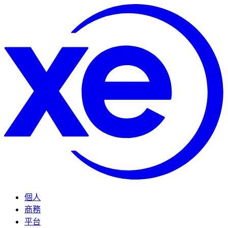
個人
商務
平台