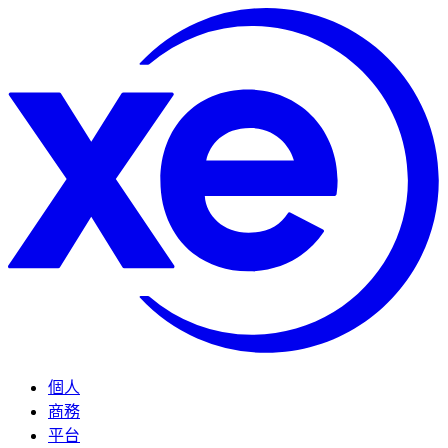
個人
商務
平台