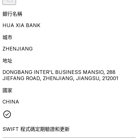
銀行名稱
HUA XIA BANK
城市
ZHENJIANG
地址
DONGBANG INTER'L BUSINESS MANSIO, 288
JIEFANG ROAD, ZHENJIANG, JIANGSU, 212001
國家
CHINA
SWIFT 程式碼定期驗證和更新