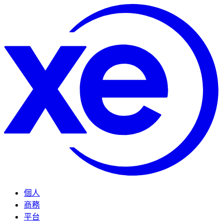
個人
商務
平台