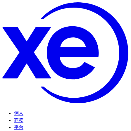
個人
商務
平台