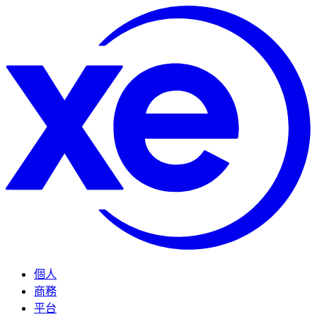
個人
商務
平台