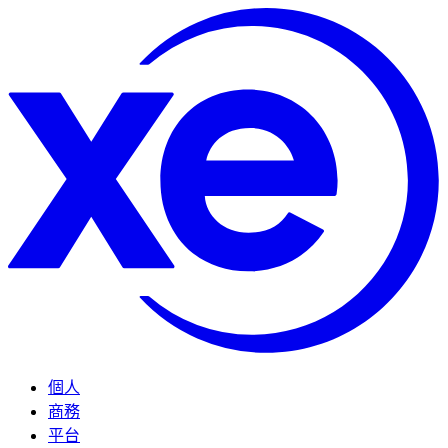
個人
商務
平台