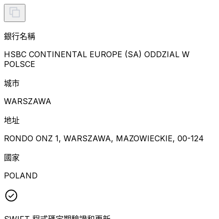
銀行名稱
HSBC CONTINENTAL EUROPE (SA) ODDZIAL W
POLSCE
城市
WARSZAWA
地址
RONDO ONZ 1, WARSZAWA, MAZOWIECKIE, 00-124
國家
POLAND
SWIFT 程式碼定期驗證和更新