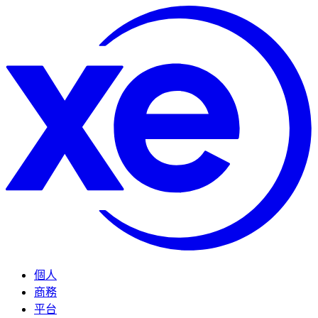
個人
商務
平台