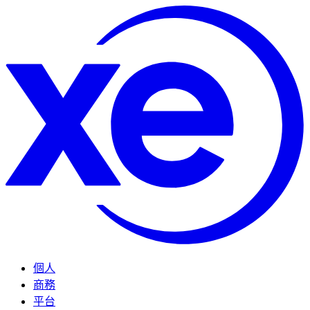
個人
商務
平台