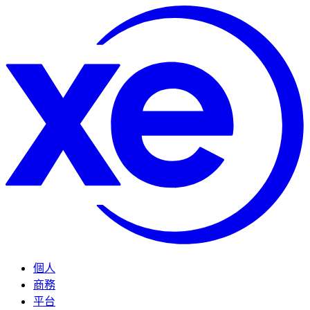
個人
商務
平台