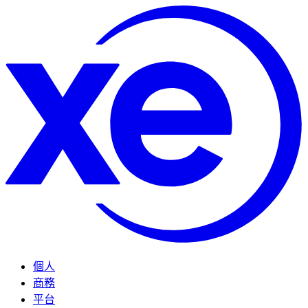
個人
商務
平台