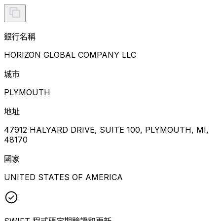
銀行名稱
HORIZON GLOBAL COMPANY LLC
城市
PLYMOUTH
地址
47912 HALYARD DRIVE, SUITE 100, PLYMOUTH, MI,
48170
國家
UNITED STATES OF AMERICA
SWIFT 程式碼定期驗證和更新