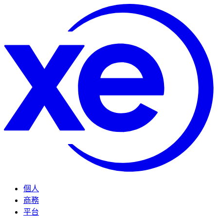
個人
商務
平台