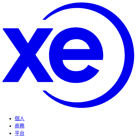
個人
商務
平台