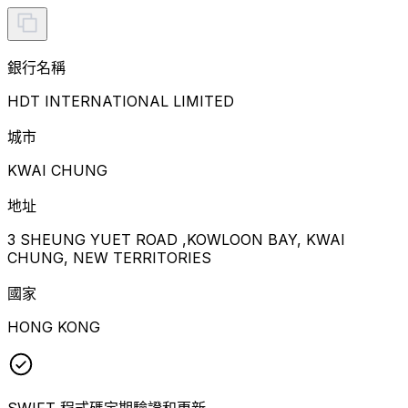
銀行名稱
HDT INTERNATIONAL LIMITED
城市
KWAI CHUNG
地址
3 SHEUNG YUET ROAD ,KOWLOON BAY, KWAI
CHUNG, NEW TERRITORIES
國家
HONG KONG
SWIFT 程式碼定期驗證和更新