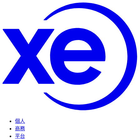
個人
商務
平台