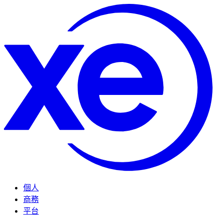
個人
商務
平台