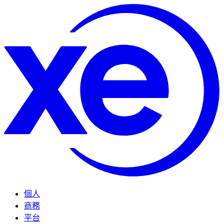
個人
商務
平台