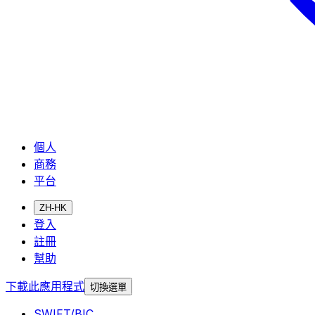
個人
商務
平台
ZH-HK
登入
註冊
幫助
下載此應用程式
切換選單
SWIFT/BIC