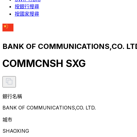
按銀行搜尋
按國家搜尋
BANK OF COMMUNICATIONS,CO. LT
COMMCNSH SXG
銀行名稱
BANK OF COMMUNICATIONS,CO. LTD.
城市
SHAOXING