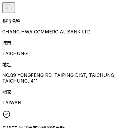
銀行名稱
CHANG HWA COMMERCIAL BANK LTD.
城市
TAICHUNG
地址
NO.89 YONGFENG RD, TAIPING DIST, TAICHUNG,
TAICHUNG, 411
國家
TAIWAN
SWIFT 程式碼定期驗證和更新