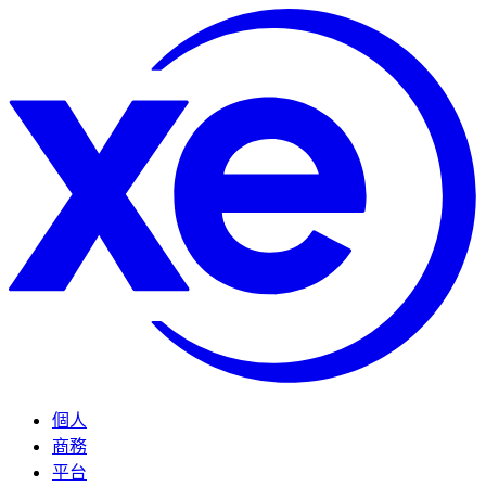
個人
商務
平台