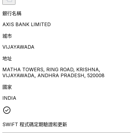
銀行名稱
AXIS BANK LIMITED
城市
VIJAYAWADA
地址
MATHA TOWERS, RING ROAD, KRISHNA,
VIJAYAWADA, ANDHRA PRADESH, 520008
國家
INDIA
SWIFT 程式碼定期驗證和更新