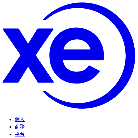
個人
商務
平台