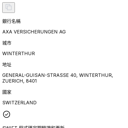
銀行名稱
AXA VERSICHERUNGEN AG
城市
WINTERTHUR
地址
GENERAL-GUISAN-STRASSE 40, WINTERTHUR,
ZUERICH, 8401
國家
SWITZERLAND
SWIFT 程式碼定期驗證和更新