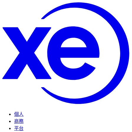
個人
商務
平台