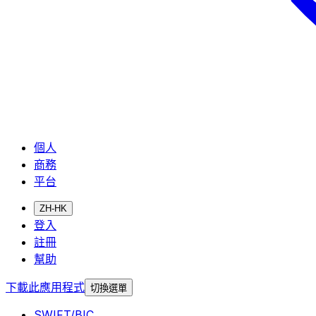
個人
商務
平台
ZH-HK
登入
註冊
幫助
下載此應用程式
切換選單
SWIFT/BIC