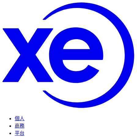
個人
商務
平台