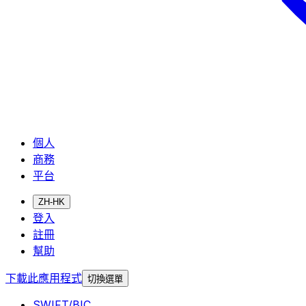
個人
商務
平台
ZH-HK
登入
註冊
幫助
下載此應用程式
切換選單
SWIFT/BIC