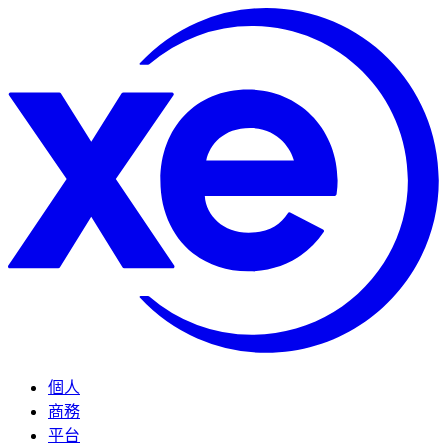
個人
商務
平台