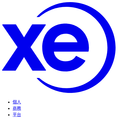
個人
商務
平台