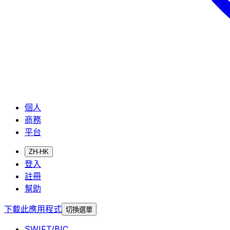
個人
商務
平台
ZH-HK
登入
註冊
幫助
下載此應用程式
切換選單
SWIFT/BIC