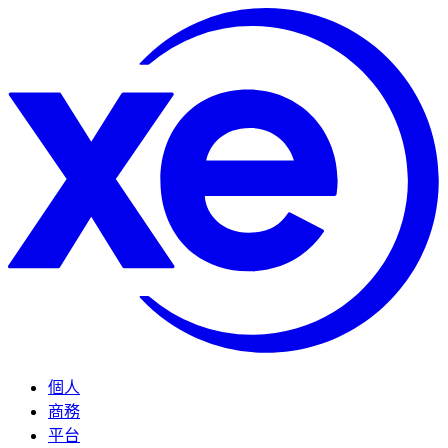
個人
商務
平台