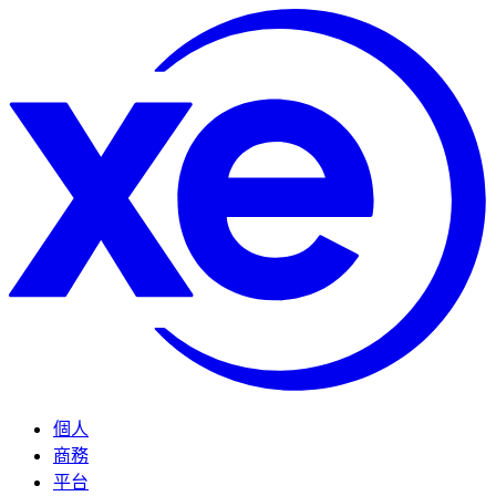
個人
商務
平台