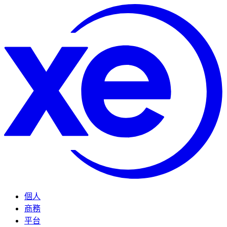
個人
商務
平台