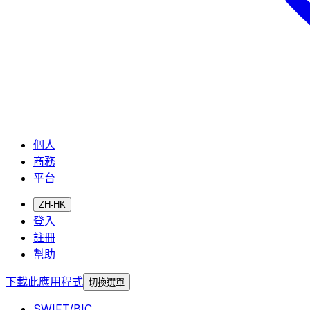
個人
商務
平台
ZH-HK
登入
註冊
幫助
下載此應用程式
切換選單
SWIFT/BIC