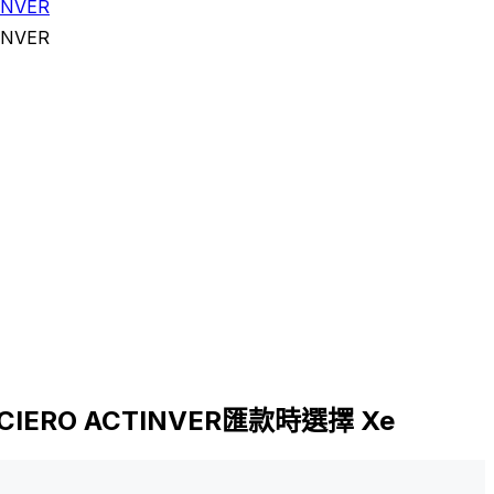
INVER
INVER
ANCIERO ACTINVER匯款時選擇 Xe