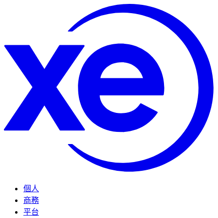
個人
商務
平台