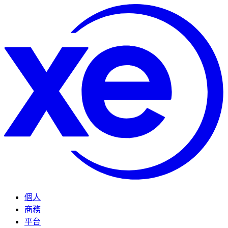
個人
商務
平台