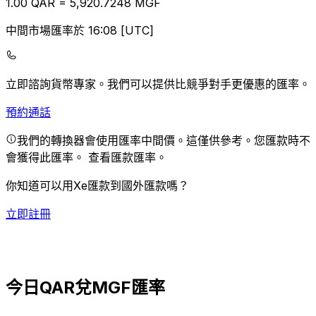
1.00
QAR
=
5,920.72
48
MGF
中間市場匯率於 16:08 [UTC]
立即諮詢貨幣專家。
我們可以提供比競爭對手更優惠的匯率。
預約通話
我們的轉換器會使用匯率中間價。這僅供參考。您匯款時不
會獲得此匯率。
查看匯款匯率。
你知道可以用Xe匯款到國外匯款嗎？
立即註冊
今日QAR兌MGF匯率