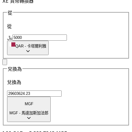
XE 貨幣轉換器
從
從
﷼
QAR
-
卡塔爾利雅
兌換為
兌換為
MGF
MGF
-
馬達加斯加法郎