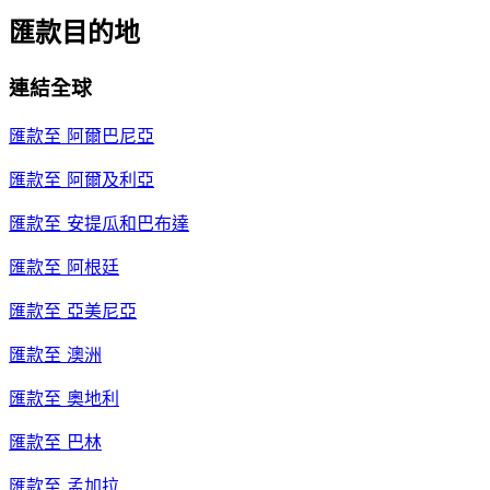
匯款目的地
連結全球
匯款至
阿爾巴尼亞
匯款至
阿爾及利亞
匯款至
安提瓜和巴布達
匯款至
阿根廷
匯款至
亞美尼亞
匯款至
澳洲
匯款至
奧地利
匯款至
巴林
匯款至
孟加拉