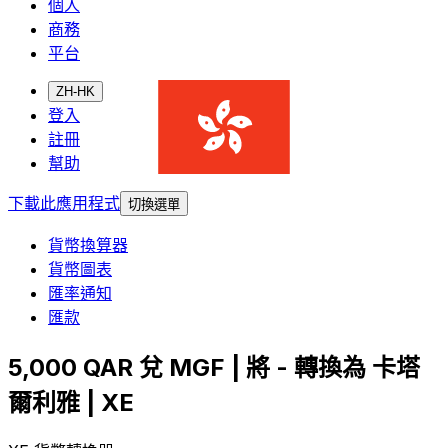
個人
商務
平台
ZH-HK
登入
註冊
幫助
下載此應用程式
切換選單
貨幣換算器
貨幣圖表
匯率通知
匯款
5,000 QAR 兌 MGF | 將 - 轉換為 卡塔
爾利雅 | XE