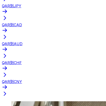
QAR到JPY
QAR到CAD
QAR到AUD
QAR到CHF
QAR到CNY