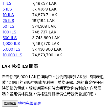
1
ILS
7,487.37
LAK
5
ILS
37,436.9
LAK
10
ILS
74,873.7
LAK
25
ILS
187,184
LAK
50
ILS
374,369
LAK
100
ILS
748,737
LAK
500
ILS
3,743,690
LAK
1,000
ILS
7,487,370
LAK
5,000
ILS
37,436,900
LAK
10,000
ILS
74,873,700
LAK
LAK 兌換 ILS 圖表
看看你的5,000 LAK在運動中。我們的即時LAK至ILS圖表追
蹤 12 個月的即時中間市場利率，並準確顯示您的資金在任何
時間點的價值。想知道匯率何時會朝著對你有利的方向發展
嗎？設定價格提醒，價格達到目標價位時我們會通知您。
檢視完整圖表
追蹤匯率