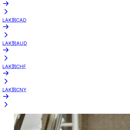
LAK到CAD
LAK到AUD
LAK到CHF
LAK到CNY