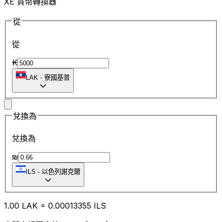
XE 貨幣轉換器
從
從
₭
LAK
-
寮國基普
兌換為
兌換為
₪
ILS
-
以色列謝克爾
1.00
LAK
=
0.00
013355
ILS