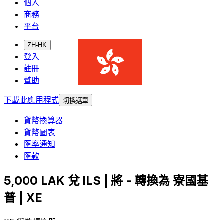
個人
商務
平台
ZH-HK
登入
註冊
幫助
下載此應用程式
切換選單
貨幣換算器
貨幣圖表
匯率通知
匯款
5,000 LAK 兌 ILS | 將 - 轉換為 寮國基
普 | XE