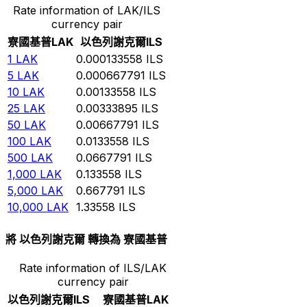
Rate information of LAK/ILS
currency pair
寮國基普
LAK
以色列謝克爾
ILS
1
LAK
0.000133558
ILS
5
LAK
0.000667791
ILS
10
LAK
0.00133558
ILS
25
LAK
0.00333895
ILS
50
LAK
0.00667791
ILS
100
LAK
0.0133558
ILS
500
LAK
0.0667791
ILS
1,000
LAK
0.133558
ILS
5,000
LAK
0.667791
ILS
10,000
LAK
1.33558
ILS
將 以色列謝克爾 轉換為 寮國基普
Rate information of ILS/LAK
currency pair
以色列謝克爾
ILS
寮國基普
LAK