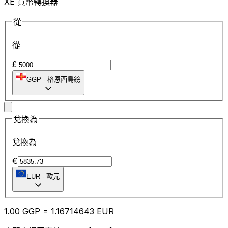
XE 貨幣轉換器
從
從
£
GGP
-
格恩西島鎊
兌換為
兌換為
€
EUR
-
歐元
1.00
GGP
=
1.16
714643
EUR