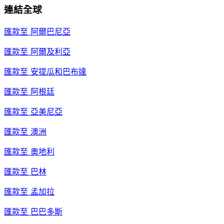
連結全球
匯款至
阿爾巴尼亞
匯款至
阿爾及利亞
匯款至
安提瓜和巴布達
匯款至
阿根廷
匯款至
亞美尼亞
匯款至
澳洲
匯款至
奧地利
匯款至
巴林
匯款至
孟加拉
匯款至
巴巴多斯