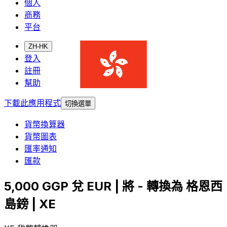
個人
商務
平台
ZH-HK
登入
註冊
幫助
下載此應用程式
切換選單
貨幣換算器
貨幣圖表
匯率通知
匯款
5,000 GGP 兌 EUR | 將 - 轉換為 格恩西
島鎊 | XE