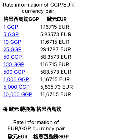
Rate information of GGP/EUR
currency pair
格恩西島鎊
GGP
歐元
EUR
1
GGP
1.16715
EUR
5
GGP
5.83573
EUR
10
GGP
11.6715
EUR
25
GGP
29.1787
EUR
50
GGP
58.3573
EUR
100
GGP
116.715
EUR
500
GGP
583.573
EUR
1,000
GGP
1,167.15
EUR
5,000
GGP
5,835.73
EUR
10,000
GGP
11,671.5
EUR
將 歐元 轉換為 格恩西島鎊
Rate information of
EUR/GGP currency pair
歐元
EUR
格恩西島鎊
GGP