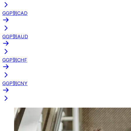
GGP到CAD
GGP到AUD
GGP到CHF
GGP到CNY