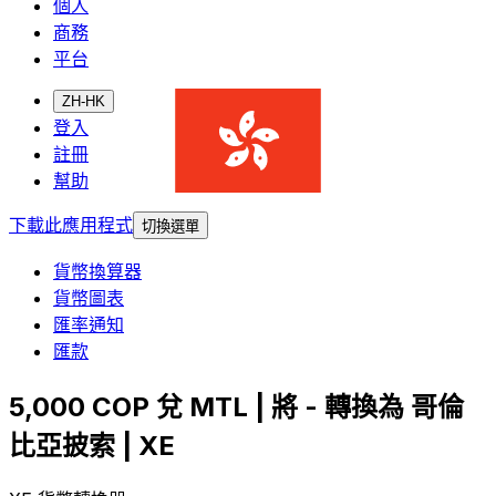
個人
商務
平台
ZH-HK
登入
註冊
幫助
下載此應用程式
切換選單
貨幣換算器
貨幣圖表
匯率通知
匯款
5,000 COP 兌 MTL | 將 - 轉換為 哥倫
比亞披索 | XE