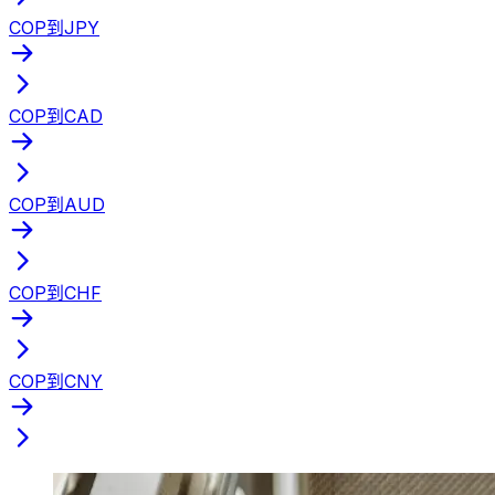
COP到JPY
COP到CAD
COP到AUD
COP到CHF
COP到CNY