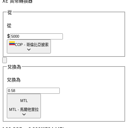
XE 貨幣轉換器
從
從
$
COP
-
哥倫比亞披索
兌換為
兌換為
MTL
MTL
-
馬爾他里拉