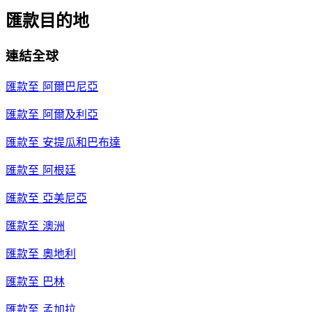
匯款目的地
連結全球
匯款至
阿爾巴尼亞
匯款至
阿爾及利亞
匯款至
安提瓜和巴布達
匯款至
阿根廷
匯款至
亞美尼亞
匯款至
澳洲
匯款至
奧地利
匯款至
巴林
匯款至
孟加拉