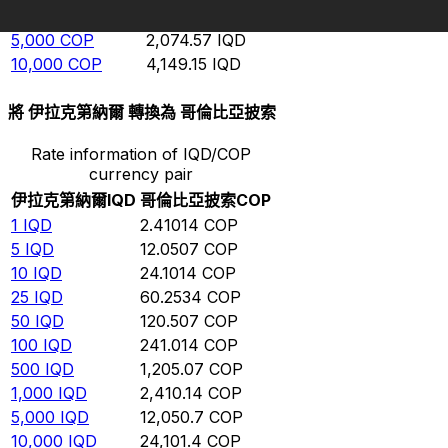
1,000
COP
414.915
IQD
5,000
COP
2,074.57
IQD
10,000
COP
4,149.15
IQD
將 伊拉克第納爾 轉換為 哥倫比亞披索
Rate information of IQD/COP
currency pair
伊拉克第納爾
IQD
哥倫比亞披索
COP
1
IQD
2.41014
COP
5
IQD
12.0507
COP
10
IQD
24.1014
COP
25
IQD
60.2534
COP
50
IQD
120.507
COP
100
IQD
241.014
COP
500
IQD
1,205.07
COP
1,000
IQD
2,410.14
COP
5,000
IQD
12,050.7
COP
10,000
IQD
24,101.4
COP