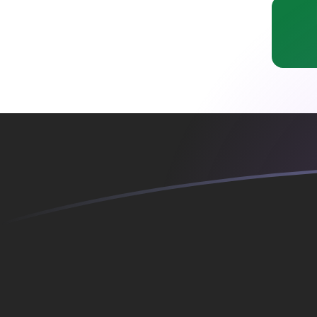
立即註冊
今日COP兌IQD匯率
將 哥倫比亞披索 轉換為 伊拉克第納爾
Rate information of COP/IQD
currency pair
哥倫比亞披索
COP
伊拉克第納爾
IQD
1
COP
0.414915
IQD
5
COP
2.07457
IQD
10
COP
4.14915
IQD
25
COP
10.3729
IQD
50
COP
20.7457
IQD
100
COP
41.4915
IQD
500
COP
207.457
IQD