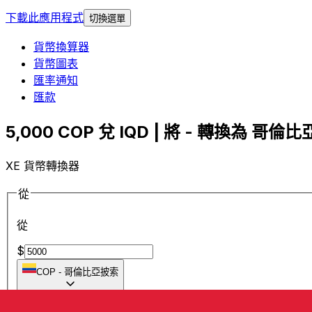
下載此應用程式
切換選單
貨幣換算器
貨幣圖表
匯率通知
匯款
5,000 COP 兌 IQD | 將 - 轉換為 哥倫比
XE 貨幣轉換器
從
從
$
COP
-
哥倫比亞披索