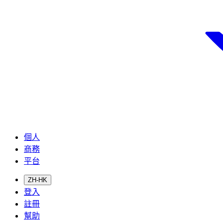
個人
商務
平台
ZH-HK
登入
註冊
幫助