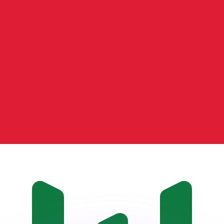
會獲得此匯率。
查看匯款匯率。