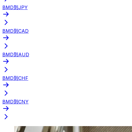
BMD到JPY
BMD到CAD
BMD到AUD
BMD到CHF
BMD到CNY