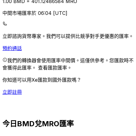
1.00
BMD
=
401.12
486584
MRO
中間市場匯率於 06:04 [UTC]
立即諮詢貨幣專家。
我們可以提供比競爭對手更優惠的匯率。
預約通話
我們的轉換器會使用匯率中間價。這僅供參考。您匯款時不
會獲得此匯率。
查看匯款匯率。
你知道可以用Xe匯款到國外匯款嗎？
立即註冊
今日BMD兌MRO匯率