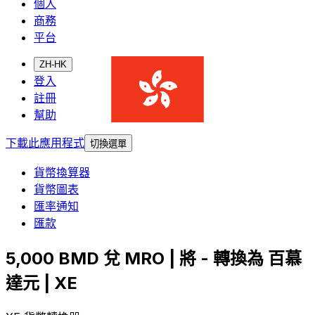
個人
商務
平台
ZH-HK
登入
註冊
幫助
下載此應用程式
切換選單
貨幣換算器
貨幣圖表
匯率通知
匯款
5,000 BMD 兌 MRO | 將 - 轉換為 百慕
達元 | XE