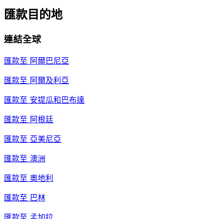
匯款目的地
連結全球
匯款至
阿爾巴尼亞
匯款至
阿爾及利亞
匯款至
安提瓜和巴布達
匯款至
阿根廷
匯款至
亞美尼亞
匯款至
澳洲
匯款至
奧地利
匯款至
巴林
匯款至
孟加拉