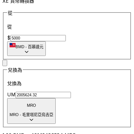
XE 貨幣轉換器
從
從
$
BMD
-
百慕達元
兌換為
兌換為
UM
MRO
MRO
-
毛里塔尼亞烏吉亞