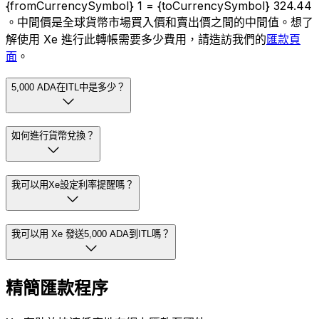
{fromCurrencySymbol} 1 = {toCurrencySymbol} 324.44
。中間價是全球貨幣市場買入價和賣出價之間的中間值。想了
解使用 Xe 進行此轉帳需要多少費用，請造訪我們的
匯款頁
面
。
5,000 ADA在ITL中是多少？
如何進行貨幣兌換？
我可以用Xe設定利率提醒嗎？
我可以用 Xe 發送5,000 ADA到ITL嗎？
精簡匯款程序