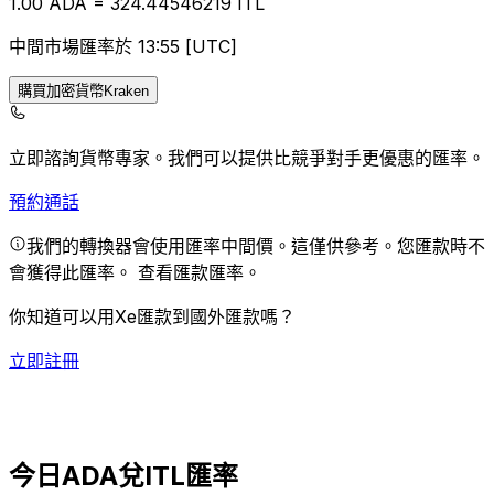
1.00
ADA
=
324.44
546219
ITL
中間市場匯率於 13:55 [UTC]
購買加密貨幣Kraken
立即諮詢貨幣專家。
我們可以提供比競爭對手更優惠的匯率。
預約通話
我們的轉換器會使用匯率中間價。這僅供參考。您匯款時不
會獲得此匯率。
查看匯款匯率。
你知道可以用Xe匯款到國外匯款嗎？
立即註冊
今日ADA兌ITL匯率