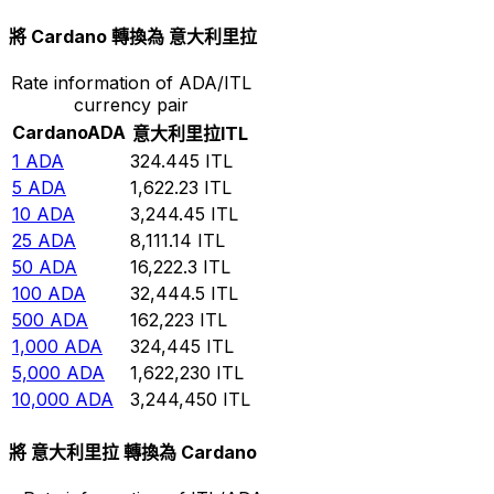
將 Cardano 轉換為 意大利里拉
Rate information of ADA/ITL
currency pair
Cardano
ADA
意大利里拉
ITL
1
ADA
324.445
ITL
5
ADA
1,622.23
ITL
10
ADA
3,244.45
ITL
25
ADA
8,111.14
ITL
50
ADA
16,222.3
ITL
100
ADA
32,444.5
ITL
500
ADA
162,223
ITL
1,000
ADA
324,445
ITL
5,000
ADA
1,622,230
ITL
10,000
ADA
3,244,450
ITL
將 意大利里拉 轉換為 Cardano