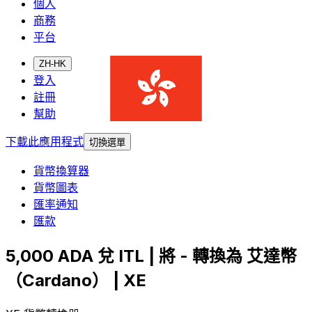
個人
商務
平台
ZH-HK
登入
註冊
幫助
下載此應用程式
切換選單
貨幣換算器
貨幣圖表
匯率通知
匯款
5,000 ADA 兌 ITL | 將 - 轉換為 艾達幣
（Cardano） | XE