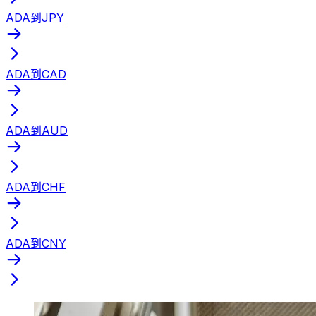
ADA到JPY
ADA到CAD
ADA到AUD
ADA到CHF
ADA到CNY