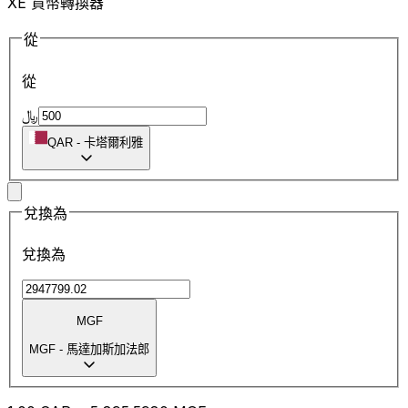
XE 貨幣轉換器
從
從
﷼
QAR
-
卡塔爾利雅
兌換為
兌換為
MGF
MGF
-
馬達加斯加法郎