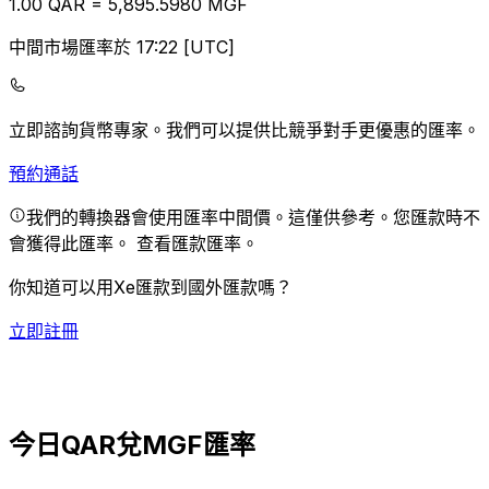
1.00
QAR
=
5,895.59
80
MGF
中間市場匯率於 17:22 [UTC]
立即諮詢貨幣專家。
我們可以提供比競爭對手更優惠的匯率。
預約通話
我們的轉換器會使用匯率中間價。這僅供參考。您匯款時不
會獲得此匯率。
查看匯款匯率。
你知道可以用Xe匯款到國外匯款嗎？
立即註冊
今日QAR兌MGF匯率