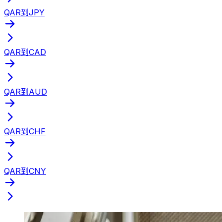
QAR到JPY
QAR到CAD
QAR到AUD
QAR到CHF
QAR到CNY