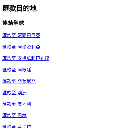
匯款目的地
連結全球
匯款至
阿爾巴尼亞
匯款至
阿爾及利亞
匯款至
安提瓜和巴布達
匯款至
阿根廷
匯款至
亞美尼亞
匯款至
澳洲
匯款至
奧地利
匯款至
巴林
匯款至
孟加拉