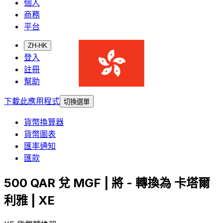
個人
商務
平台
ZH-HK
登入
註冊
幫助
下載此應用程式
切換選單
貨幣換算器
貨幣圖表
匯率通知
匯款
500 QAR 兌 MGF | 將 - 轉換為 卡塔爾
利雅 | XE