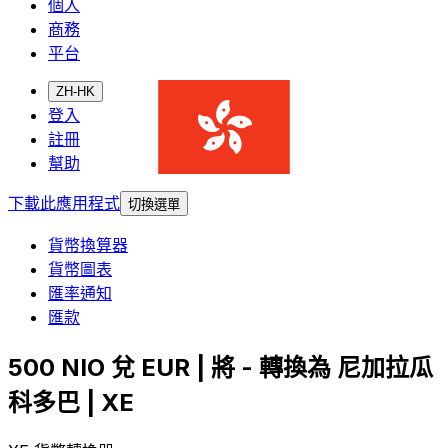
個人
商務
平台
ZH-HK
登入
註冊
幫助
下載此應用程式
切換選單
貨幣換算器
貨幣圖表
匯率通知
匯款
500 NIO 兌 EUR | 將 - 轉換為 尼加拉瓜
科多巴 | XE