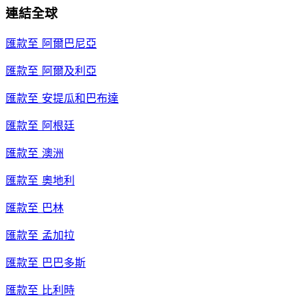
連結全球
匯款至
阿爾巴尼亞
匯款至
阿爾及利亞
匯款至
安提瓜和巴布達
匯款至
阿根廷
匯款至
澳洲
匯款至
奧地利
匯款至
巴林
匯款至
孟加拉
匯款至
巴巴多斯
匯款至
比利時