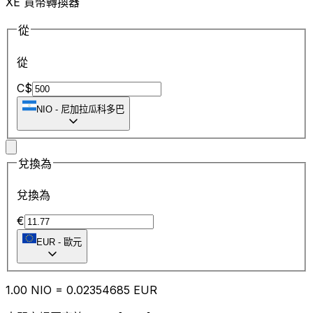
XE 貨幣轉換器
從
從
C$
NIO
-
尼加拉瓜科多巴
兌換為
兌換為
€
EUR
-
歐元
1.00
NIO
=
0.02
354685
EUR