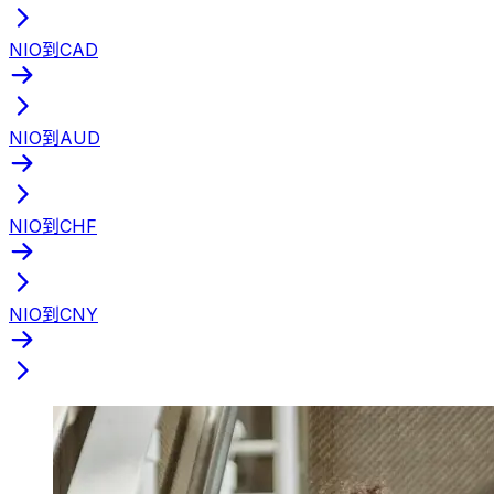
NIO到CAD
NIO到AUD
NIO到CHF
NIO到CNY