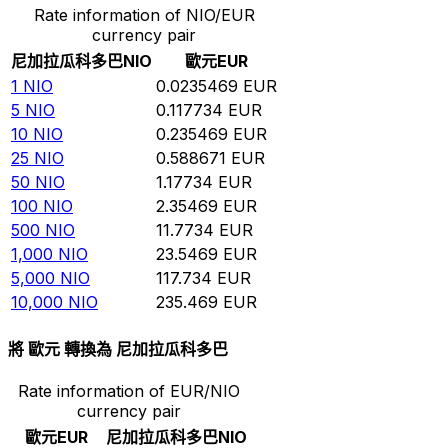
Rate information of NIO/EUR
currency pair
尼加拉瓜科多巴
NIO
歐元
EUR
1
NIO
0.0235469
EUR
5
NIO
0.117734
EUR
10
NIO
0.235469
EUR
25
NIO
0.588671
EUR
50
NIO
1.17734
EUR
100
NIO
2.35469
EUR
500
NIO
11.7734
EUR
1,000
NIO
23.5469
EUR
5,000
NIO
117.734
EUR
10,000
NIO
235.469
EUR
將 歐元 轉換為 尼加拉瓜科多巴
Rate information of EUR/NIO
currency pair
歐元
EUR
尼加拉瓜科多巴
NIO