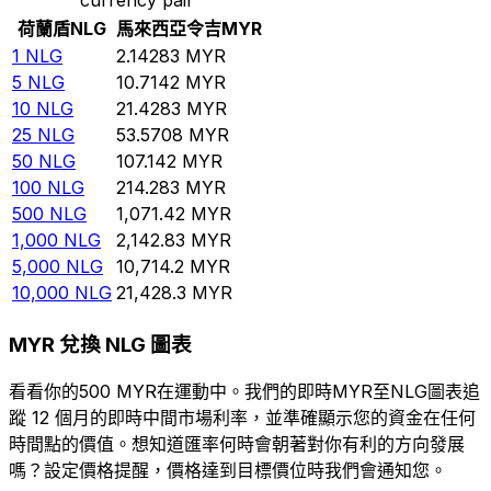
荷蘭盾
NLG
馬來西亞令吉
MYR
1
NLG
2.14283
MYR
5
NLG
10.7142
MYR
10
NLG
21.4283
MYR
25
NLG
53.5708
MYR
50
NLG
107.142
MYR
100
NLG
214.283
MYR
500
NLG
1,071.42
MYR
1,000
NLG
2,142.83
MYR
5,000
NLG
10,714.2
MYR
10,000
NLG
21,428.3
MYR
MYR 兌換 NLG 圖表
看看你的500 MYR在運動中。我們的即時MYR至NLG圖表追
蹤 12 個月的即時中間市場利率，並準確顯示您的資金在任何
時間點的價值。想知道匯率何時會朝著對你有利的方向發展
嗎？設定價格提醒，價格達到目標價位時我們會通知您。