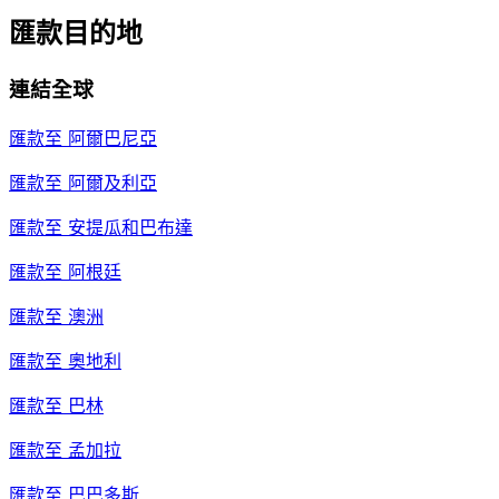
匯款目的地
連結全球
匯款至
阿爾巴尼亞
匯款至
阿爾及利亞
匯款至
安提瓜和巴布達
匯款至
阿根廷
匯款至
澳洲
匯款至
奧地利
匯款至
巴林
匯款至
孟加拉
匯款至
巴巴多斯