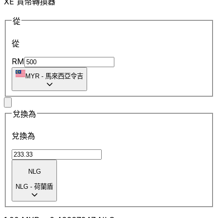
XE 貨幣轉換器
從
從
RM
MYR
-
馬來西亞令吉
兌換為
兌換為
NLG
NLG
-
荷蘭盾