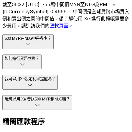
截至06:22 [UTC] ，市場中間價MYR至NLG為RM 1 =
{toCurrencySymbol} 0.4666 。中間價是全球貨幣市場買入
價和賣出價之間的中間值。想了解使用 Xe 進行此轉帳需要多
少費用，請造訪我們的
匯款頁面
。
500 MYR在NLG中是多少？
如何進行貨幣兌換？
我可以用Xe設定利率提醒嗎？
我可以用 Xe 發送500 MYR到NLG嗎？
精簡匯款程序