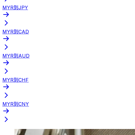
MYR到JPY
MYR到CAD
MYR到AUD
MYR到CHF
MYR到CNY