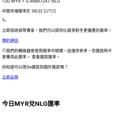
1.00
MYR
=
0.46
667247
NLG
中間市場匯率於 06:22 [UTC]
立即諮詢貨幣專家。
我們可以提供比競爭對手更優惠的匯率。
預約通話
我們的轉換器會使用匯率中間價。這僅供參考。您匯款時不
會獲得此匯率。
查看匯款匯率。
你知道可以用Xe匯款到國外匯款嗎？
立即註冊
今日MYR兌NLG匯率