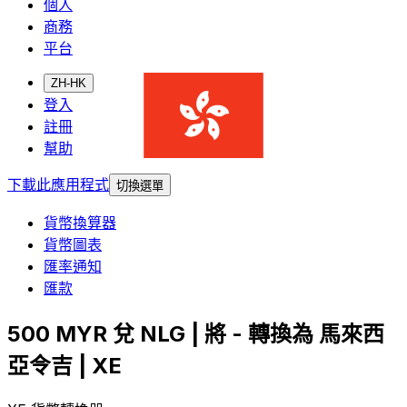
個人
商務
平台
ZH-HK
登入
註冊
幫助
下載此應用程式
切換選單
貨幣換算器
貨幣圖表
匯率通知
匯款
500 MYR 兌 NLG | 將 - 轉換為 馬來西
亞令吉 | XE