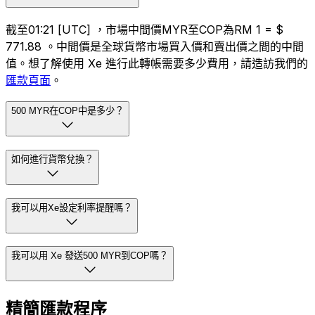
截至01:21 [UTC] ，市場中間價MYR至COP為RM 1 = $
771.88 。中間價是全球貨幣市場買入價和賣出價之間的中間
值。想了解使用 Xe 進行此轉帳需要多少費用，請造訪我們的
匯款頁面
。
500 MYR在COP中是多少？
如何進行貨幣兌換？
我可以用Xe設定利率提醒嗎？
我可以用 Xe 發送500 MYR到COP嗎？
精簡匯款程序