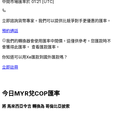
中間市場匯率於 01:21 [UTC]
立即諮詢貨幣專家。
我們可以提供比競爭對手更優惠的匯率。
預約通話
我們的轉換器會使用匯率中間價。這僅供參考。您匯款時不
會獲得此匯率。
查看匯款匯率。
你知道可以用Xe匯款到國外匯款嗎？
立即註冊
今日MYR兌COP匯率
將 馬來西亞令吉 轉換為 哥倫比亞披索