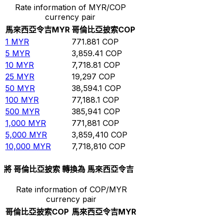
Rate information of MYR/COP
currency pair
馬來西亞令吉
MYR
哥倫比亞披索
COP
1
MYR
771.881
COP
5
MYR
3,859.41
COP
10
MYR
7,718.81
COP
25
MYR
19,297
COP
50
MYR
38,594.1
COP
100
MYR
77,188.1
COP
500
MYR
385,941
COP
1,000
MYR
771,881
COP
5,000
MYR
3,859,410
COP
10,000
MYR
7,718,810
COP
將 哥倫比亞披索 轉換為 馬來西亞令吉
Rate information of COP/MYR
currency pair
哥倫比亞披索
COP
馬來西亞令吉
MYR