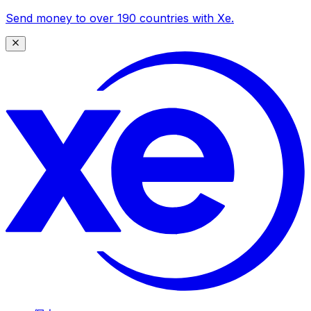
Send money to over 190 countries with Xe.