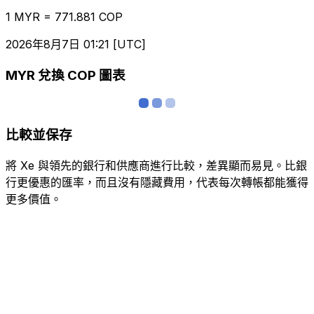
1 MYR = 771.881 COP
2026年8月7日 01:21 [UTC]
MYR 兌換 COP 圖表
比較並保存
將 Xe 與領先的銀行和供應商進行比較，差異顯而易見。比銀
行更優惠的匯率，而且沒有隱藏費用，代表每次轉帳都能獲得
更多價值。