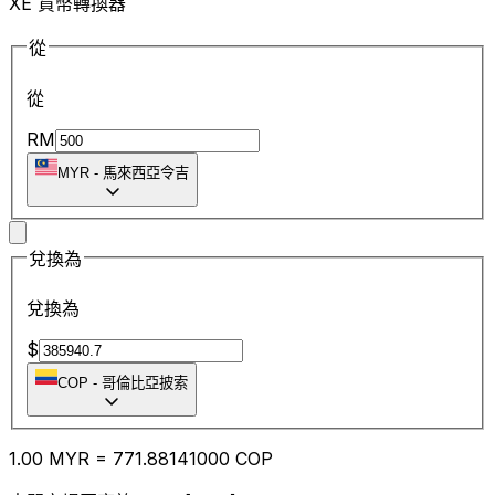
XE 貨幣轉換器
從
從
RM
MYR
-
馬來西亞令吉
兌換為
兌換為
$
COP
-
哥倫比亞披索
1.00
MYR
=
771.88
141000
COP