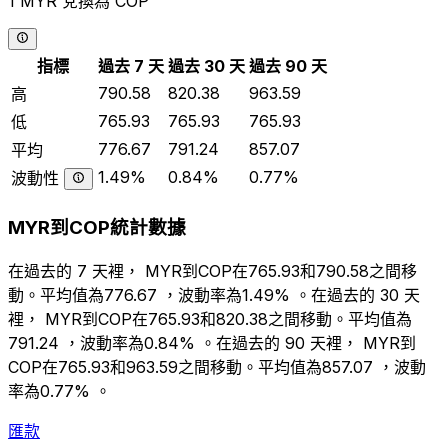
1 MYR 兌換為 COP
指標
過去 7 天
過去 30 天
過去 90 天
790.58
820.38
963.59
高
765.93
765.93
765.93
低
776.67
791.24
857.07
平均
1.49%
0.84%
0.77%
波動性
MYR到COP統計數據
在過去的 7 天裡， MYR到COP在765.93和790.58之間移
動。平均值為776.67 ，波動率為1.49% 。在過去的 30 天
裡， MYR到COP在765.93和820.38之間移動。平均值為
791.24 ，波動率為0.84% 。在過去的 90 天裡， MYR到
COP在765.93和963.59之間移動。平均值為857.07 ，波動
率為0.77% 。
匯款