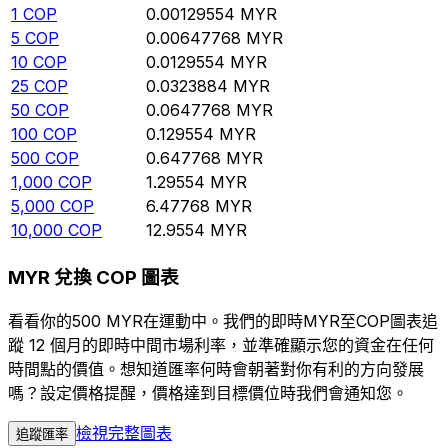
1
COP
0.00129554
MYR
5
COP
0.00647768
MYR
10
COP
0.0129554
MYR
25
COP
0.0323884
MYR
50
COP
0.0647768
MYR
100
COP
0.129554
MYR
500
COP
0.647768
MYR
1,000
COP
1.29554
MYR
5,000
COP
6.47768
MYR
10,000
COP
12.9554
MYR
MYR 兌換 COP 圖表
看看你的500 MYR在運動中。我們的即時MYR至COP圖表追
蹤 12 個月的即時中間市場利率，並準確顯示您的資金在任何
時間點的價值。想知道匯率何時會朝著對你有利的方向發展
嗎？設定價格提醒，價格達到目標價位時我們會通知您。
檢視完整圖表
追蹤匯率