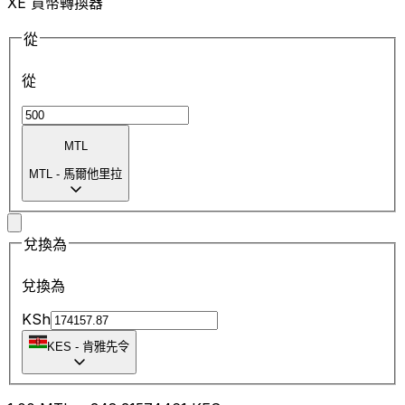
XE 貨幣轉換器
從
從
MTL
MTL
-
馬爾他里拉
兌換為
兌換為
KSh
KES
-
肯雅先令