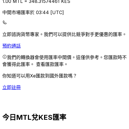
1.00
MTL
=
348.31
574461
KES
中間市場匯率於 03:44 [UTC]
立即諮詢貨幣專家。
我們可以提供比競爭對手更優惠的匯率。
預約通話
我們的轉換器會使用匯率中間價。這僅供參考。您匯款時不
會獲得此匯率。
查看匯款匯率。
你知道可以用Xe匯款到國外匯款嗎？
立即註冊
今日MTL兌KES匯率