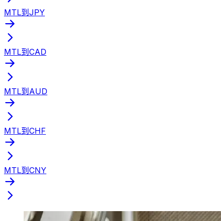
MTL到JPY
MTL到CAD
MTL到AUD
MTL到CHF
MTL到CNY