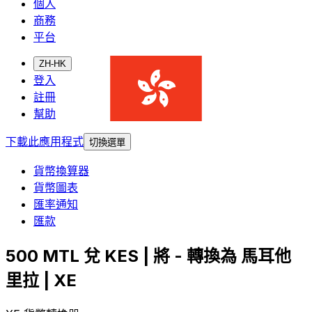
個人
商務
平台
ZH-HK
登入
註冊
幫助
下載此應用程式
切換選單
貨幣換算器
貨幣圖表
匯率通知
匯款
500 MTL 兌 KES | 將 - 轉換為 馬耳他
里拉 | XE