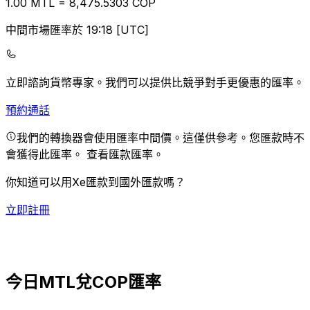
1.00
MTL
=
8,475.53
03
COP
中間市場匯率於 19:18 [UTC]
立即諮詢貨幣專家。
我們可以提供比競爭對手更優惠的匯率。
預約通話
我們的轉換器會使用匯率中間價。這僅供參考。您匯款時不
會獲得此匯率。
查看匯款匯率。
你知道可以用Xe匯款到國外匯款嗎？
立即註冊
今日MTL兌COP匯率