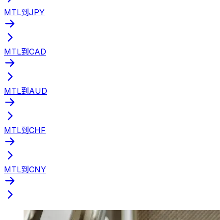
MTL到JPY
MTL到CAD
MTL到AUD
MTL到CHF
MTL到CNY