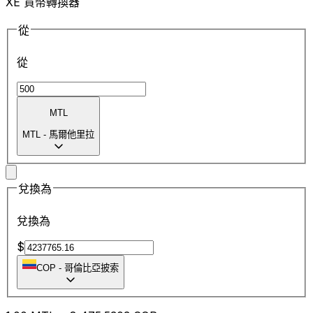
XE 貨幣轉換器
從
從
MTL
MTL
-
馬爾他里拉
兌換為
兌換為
$
COP
-
哥倫比亞披索