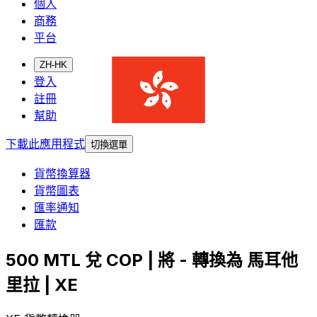
個人
商務
平台
ZH-HK
登入
註冊
幫助
下載此應用程式
切換選單
貨幣換算器
貨幣圖表
匯率通知
匯款
500 MTL 兌 COP | 將 - 轉換為 馬耳他
里拉 | XE