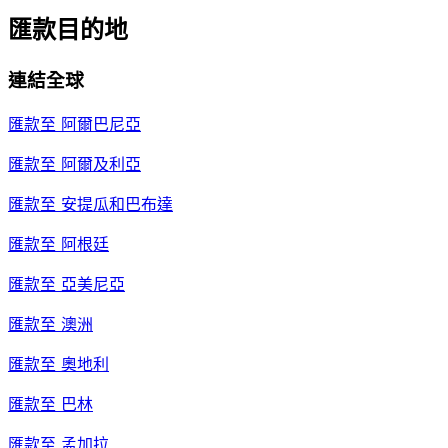
匯款目的地
連結全球
匯款至
阿爾巴尼亞
匯款至
阿爾及利亞
匯款至
安提瓜和巴布達
匯款至
阿根廷
匯款至
亞美尼亞
匯款至
澳洲
匯款至
奧地利
匯款至
巴林
匯款至
孟加拉