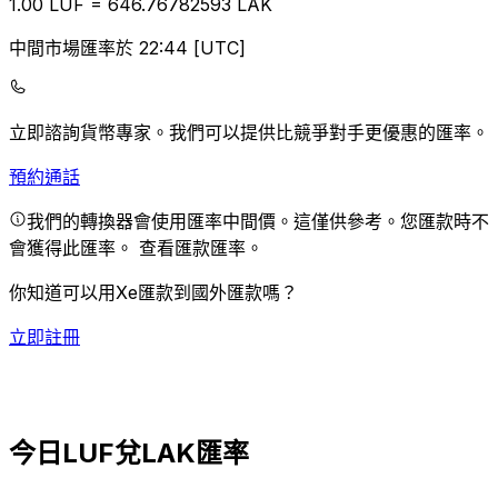
1.00
LUF
=
646.76
782593
LAK
中間市場匯率於 22:44 [UTC]
立即諮詢貨幣專家。
我們可以提供比競爭對手更優惠的匯率。
預約通話
我們的轉換器會使用匯率中間價。這僅供參考。您匯款時不
會獲得此匯率。
查看匯款匯率。
你知道可以用Xe匯款到國外匯款嗎？
立即註冊
今日LUF兌LAK匯率