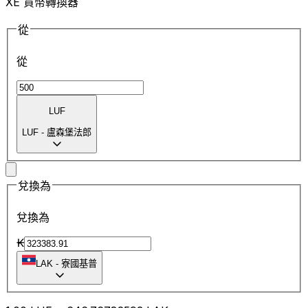
XE 貨幣轉換器
從
從
LUF
LUF
-
盧森堡法郎
兌換為
兌換為
₭
LAK
-
寮國基普