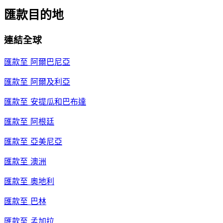
匯款目的地
連結全球
匯款至
阿爾巴尼亞
匯款至
阿爾及利亞
匯款至
安提瓜和巴布達
匯款至
阿根廷
匯款至
亞美尼亞
匯款至
澳洲
匯款至
奧地利
匯款至
巴林
匯款至
孟加拉