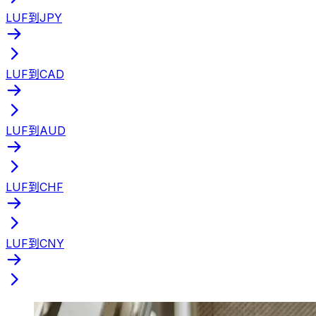
LUF到JPY
LUF到CAD
LUF到AUD
LUF到CHF
LUF到CNY