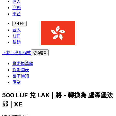
個人
商務
平台
ZH-HK
登入
註冊
幫助
下載此應用程式
切換選單
貨幣換算器
貨幣圖表
匯率通知
匯款
500 LUF 兌 LAK | 將 - 轉換為 盧森堡法
郎 | XE