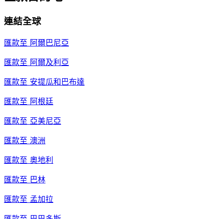
連結全球
匯款至
阿爾巴尼亞
匯款至
阿爾及利亞
匯款至
安提瓜和巴布達
匯款至
阿根廷
匯款至
亞美尼亞
匯款至
澳洲
匯款至
奧地利
匯款至
巴林
匯款至
孟加拉
匯款至
巴巴多斯