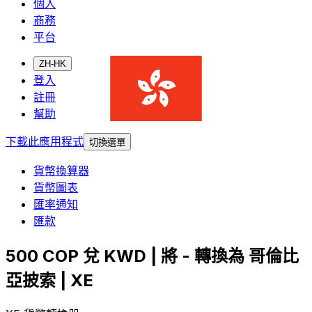
個人
商務
平台
ZH-HK
登入
註冊
幫助
下載此應用程式
切換選單
貨幣換算器
貨幣圖表
匯率通知
匯款
500 COP 兌 KWD | 將 - 轉換為 哥倫比
亞披索 | XE