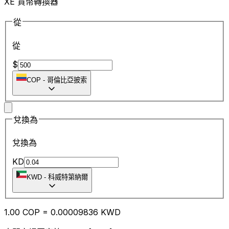
XE 貨幣轉換器
從
從
$
COP
-
哥倫比亞披索
兌換為
兌換為
KD
KWD
-
科威特第納爾
1.00
COP
=
0.00
009836
KWD