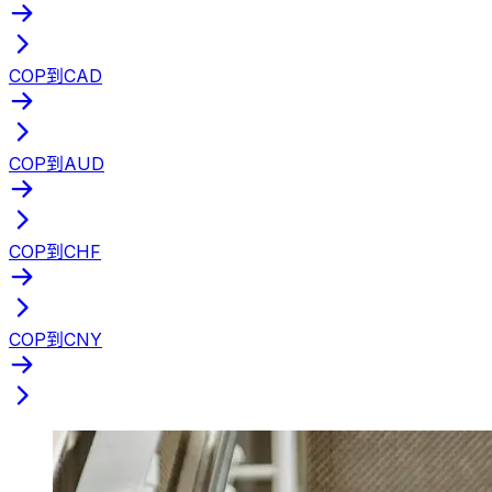
COP到CAD
COP到AUD
COP到CHF
COP到CNY