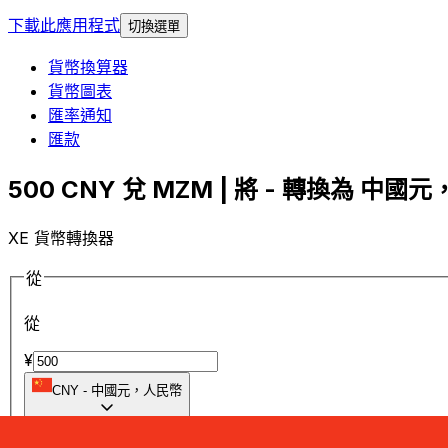
下載此應用程式
切換選單
貨幣換算器
貨幣圖表
匯率通知
匯款
500 CNY 兌 MZM | 將 - 轉換為 中國元
XE 貨幣轉換器
從
從
¥
CNY
-
中國元，人民幣