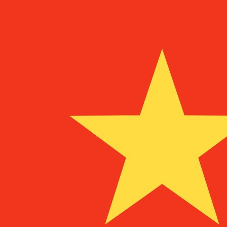
兌換為
兌換為
MZM
MZM
-
莫桑比克梅蒂卡爾
1.00
CNY
=
9,459.50
49
MZM
中間市場匯率於 06:06 [UTC]
立即諮詢貨幣專家。
我們可以提供比競爭對手更優惠的匯率。
預約通話
我們的轉換器會使用匯率中間價。這僅供參考。您匯款時不