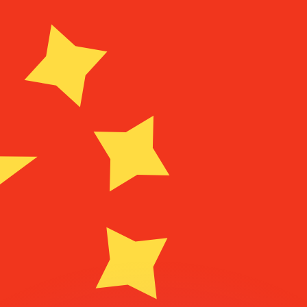
會獲得此匯率。
查看匯款匯率。