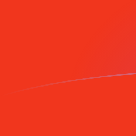
你知道可以用Xe匯款到國外匯款嗎？
立即註冊
今日CNY兌MZM匯率
將 中國元，人民幣 轉換為 莫桑比克梅蒂卡爾
Rate information of CNY/MZM currency
pair
中國元，人民幣
CNY
莫桑比克梅蒂卡爾
MZM
1
CNY
9,459.5
MZM
5
CNY
47,297.5
MZM
10
CNY
94,595
MZM
25
CNY
236,488
MZM
50
CNY
472,975
MZM