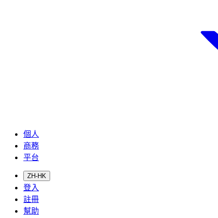
個人
商務
平台
ZH-HK
登入
註冊
幫助