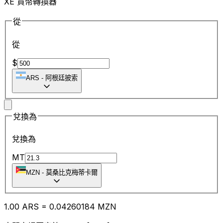
XE 貨幣轉換器
從
從
$
ARS
-
阿根廷披索
兌換為
兌換為
MT
MZN
-
莫桑比克梅蒂卡爾
1.00
ARS
=
0.04
260184
MZN