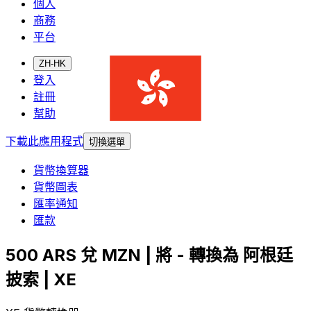
個人
商務
平台
ZH-HK
登入
註冊
幫助
下載此應用程式
切換選單
貨幣換算器
貨幣圖表
匯率通知
匯款
500 ARS 兌 MZN | 將 - 轉換為 阿根廷
披索 | XE