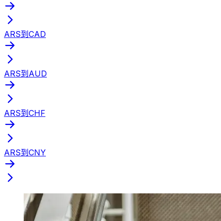
ARS到CAD
ARS到AUD
ARS到CHF
ARS到CNY