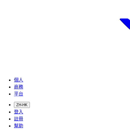
個人
商務
平台
ZH-HK
登入
註冊
幫助