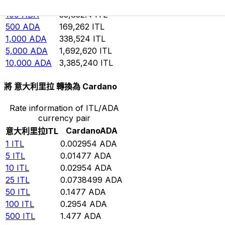
50
ADA
16,926.2
ITL
100
ADA
33,852.4
ITL
500
ADA
169,262
ITL
1,000
ADA
338,524
ITL
5,000
ADA
1,692,620
ITL
10,000
ADA
3,385,240
ITL
將 意大利里拉 轉換為 Cardano
Rate information of ITL/ADA
currency pair
Cardano
ADA
意大利里拉
ITL
1
ITL
0.002954
ADA
5
ITL
0.01477
ADA
10
ITL
0.02954
ADA
25
ITL
0.0738499
ADA
50
ITL
0.1477
ADA
100
ITL
0.2954
ADA
500
ITL
1.477
ADA