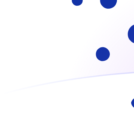
我們的轉換器會使用匯率中間價。這僅供參考。您匯款時不
你知道可以用Xe匯款到國外匯款嗎？
立即註冊
今日ADA兌ITL匯率
將 Cardano 轉換為 意大利里拉
Rate information of ADA/ITL
currency pair
Cardano
ADA
意大利里拉
ITL
1
ADA
338.524
ITL
5
ADA
1,692.62
ITL
10
ADA
3,385.24
ITL
25
ADA
8,463.11
ITL