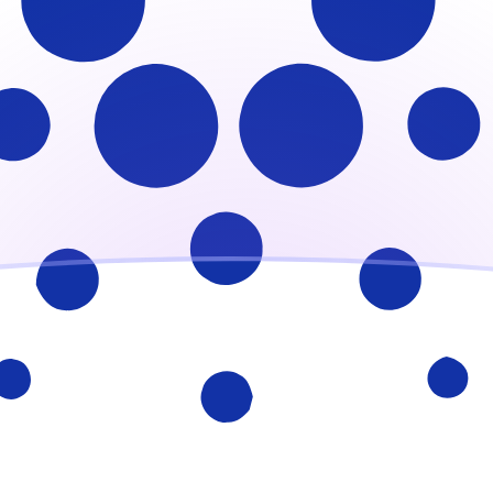
會獲得此匯率。
查看匯款匯率。