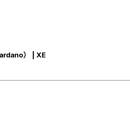
rdano） | XE