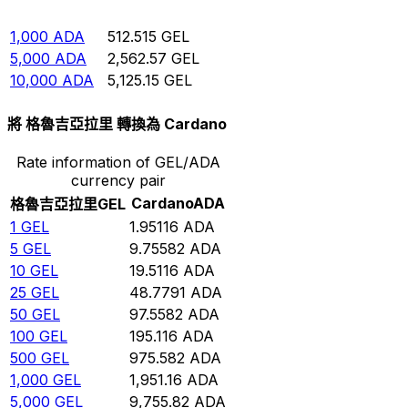
500
ADA
256.257
GEL
1,000
ADA
512.515
GEL
5,000
ADA
2,562.57
GEL
10,000
ADA
5,125.15
GEL
將 格魯吉亞拉里 轉換為 Cardano
Rate information of GEL/ADA
currency pair
Cardano
ADA
格魯吉亞拉里
GEL
1
GEL
1.95116
ADA
5
GEL
9.75582
ADA
10
GEL
19.5116
ADA
25
GEL
48.7791
ADA
50
GEL
97.5582
ADA
100
GEL
195.116
ADA
500
GEL
975.582
ADA
1,000
GEL
1,951.16
ADA
5,000
GEL
9,755.82
ADA