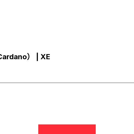
ardano） | XE