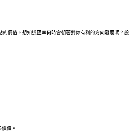
時間點的價值。想知道匯率何時會朝著對你有利的方向發展嗎？設
多價值。