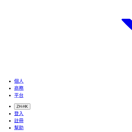
個人
商務
平台
ZH-HK
登入
註冊
幫助