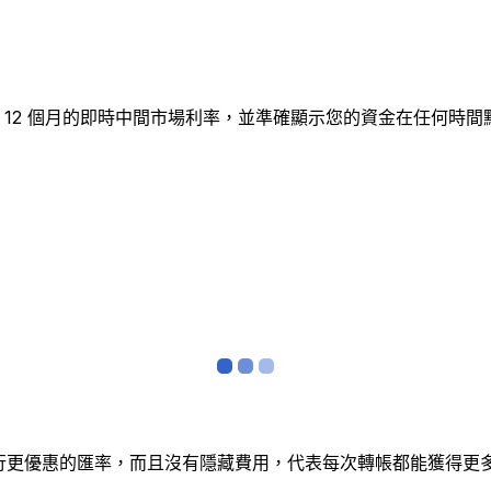
表追蹤 12 個月的即時中間市場利率，並準確顯示您的資金在任何
銀行更優惠的匯率，而且沒有隱藏費用，代表每次轉帳都能獲得更