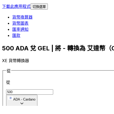
下載此應用程式
切換選單
貨幣換算器
貨幣圖表
匯率通知
匯款
500 ADA 兌 GEL | 將 - 轉換為 艾達幣（C
XE 貨幣轉換器
從
從
ADA
-
Cardano