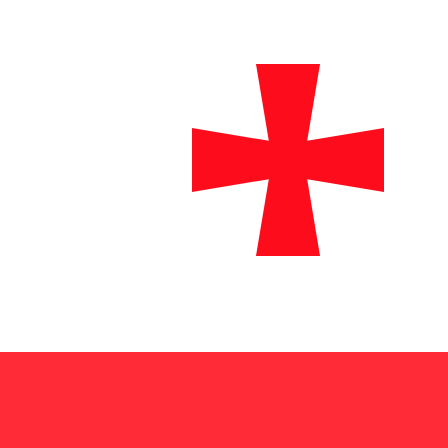
兌換為
兌換為
₾
GEL
-
格魯吉亞拉里
1.00
ADA
=
0.51
251475
GEL
中間市場匯率於 12:46 [UTC]
購買加密貨幣Kraken
立即諮詢貨幣專家。
我們可以提供比競爭對手更優惠的匯率。
預約通話
我們的轉換器會使用匯率中間價。這僅供參考。您匯款時不